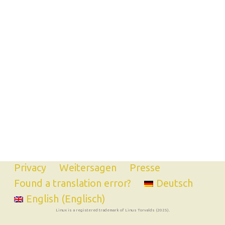
Privacy
Weitersagen
Presse
Found a translation error?
Deutsch
English
(
Englisch
)
Linux is a registered trademark of Linus Torvalds (2025).